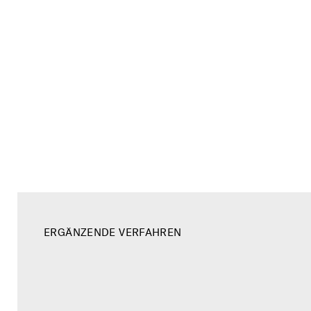
Magnetpulver­
ERGÄNZENDE VERFAHREN
prüfung
Ultra