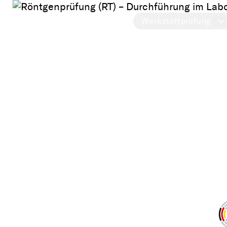
Werkstoffprüfung
Röntgenprüfun
| Radiografie
Röntgenprüfung (RT) – Durchführung im L
direkt vor Ort bei der Zeros GmbH
Jetzt Anfragen