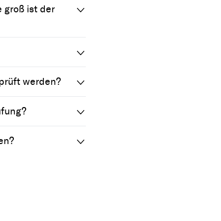
groß ist der
prüft werden?
üfung?
en?