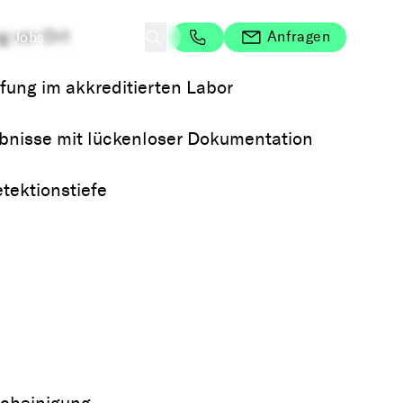
g vor Ort
Anfragen
Jobs
EN
üfung im akkreditierten Labor
bnisse mit lückenloser Dokumentation
escription
tektionstiefe