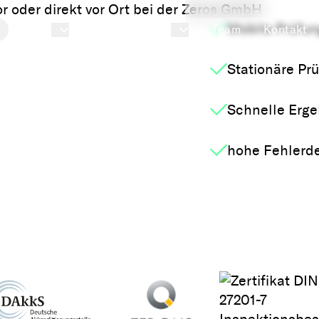
Mobile Prüfun
Bahn
Anwendungen
Team
Kontakt
Stationäre Pr
ColDescription
Schnelle Erge
g RT
D
Description
hohe Fehlerde
abor oder