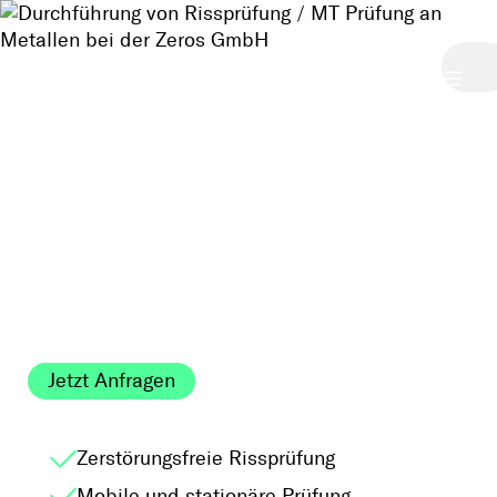
Magnetpulverprüfung
mit MT Stahl & Guss
ColDescription
Description
auf Risse prüfen
Description
Durchführung von Rissprüfung / MT Prüfung an
Metallen bei der Zeros GmbH
Jetzt Anfragen
Zerstörungsfreie Rissprüfung
Mobile und stationäre Prüfung